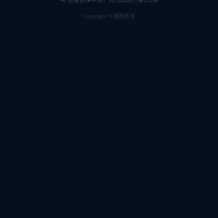
局与行业定位。胜科纳米作为国内领先的第三方芯片分
誉为半导体行业的“芯片全科医院”。公司具备先进的
的复合型人才需求迫切。随后，崔乐颜就公司概况、人
行了深入分享。交流环节结束后，李颖与在场员工开展
续将与学院紧密对接，为员工提供优质实习岗位。