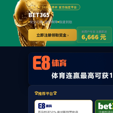
公司概
况