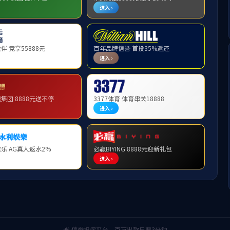
院开展“芯薪相映——就业星期五”（第16
信息来源：
发布日期：2026-07-07
13举办“芯薪相映——就业星期五”系列活动第16期。本
合作。胜科纳米科技有限公司人力资源主管李颖、人力资
本次活动。