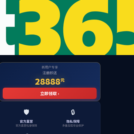
国际合
工会员工
作
会