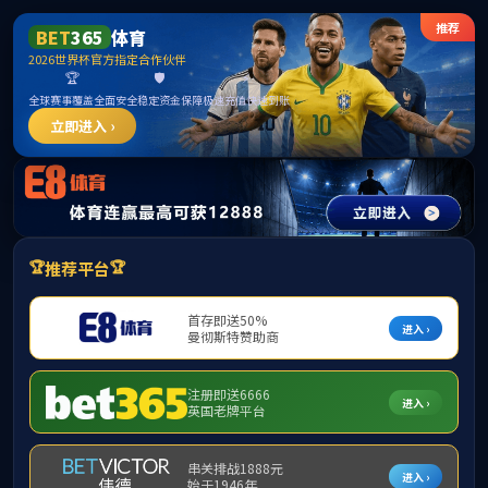
Betway·必威(西汉姆联)官方网站-Official website
公司概况
当前位置：
首页
/
公司概况
/
公司领导