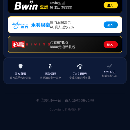
公司未来重点招聘：设计、功率半导体、传感
器、封装测试技术专职教师。
公司概况
Betway必威简介
公司领导
机构设置
团队队伍
总体介绍
团队力量
人才强院
旗下产业
专业介绍
实验室建设
质量工程
创新实践
学科竞赛
招生信息
芯链学堂
研究生教育
学科介绍
硕士导师
学术活动
文件资料