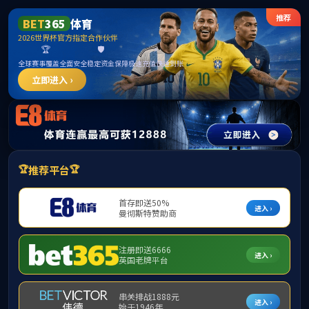
Betway·必威(西汉姆联)官方网站-Official website
团队队伍
当前位置：
首页
/
团队队伍
/
总体介绍
集成电路产业是典型的知识密集型、技术密集
型、人才密集型和资本密集型的高科技产业，对人