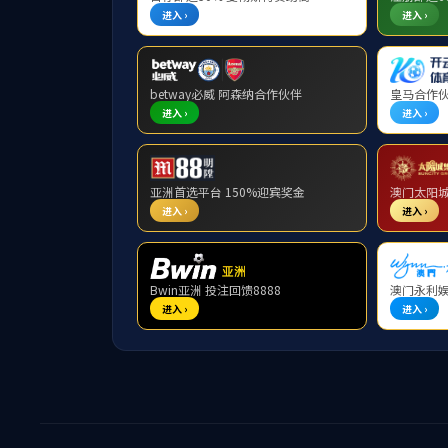
研究生教育
学科介绍
硕士导师
学术活动
文件资料
公司概况
团队队伍
旗下产业
研究生
Betway必威简介
总体介绍
专业介绍
学科介