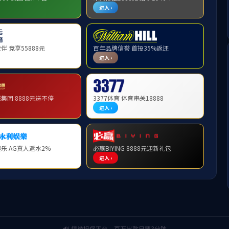
学科介绍
硕士点介绍
15
Betway必威目前拥有1个专业硕士学位授权点。拥
2025-01
供了良好的队伍条件和实验环境。专业学位硕士授权
工程技术人才和集成电路制造、测试、封装...
共1条
上页
1
教育
科学研究
党建工作
员工工作
绍
科研简介
组织机构
Betway必威是什么