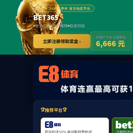
公司概
况