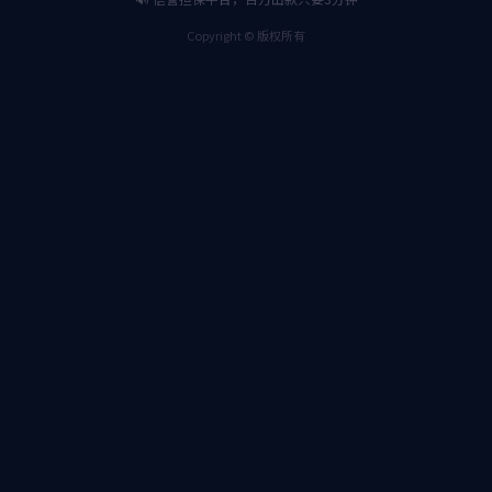
业动员会
规划毕业去向，抓住暑期关键窗口期，实现更高质量升学与就业，7月9日下午，
、副经理张静、党总支副书记陈卫、2027届班导师、辅导员及全体20
学们要珍惜最后一个暑假的宝贵时间，无论是选择考研还是直接就业，都需提
河芯科技有限公司开展“访企拓岗”交流活动
教融合，拓宽员工实习就业渠道，精准对接企业人才需求，在公司党总支书
辅导员王鑫淼及姜明辰一行赴北京中科银河芯科技有限公司开展“访企拓岗
志霞对学院一行的到访表示热烈欢迎。交流伊始，郭桂良介绍中科银河芯是源
必威开展实验室安全专题培训讲座
全链条安全管控，切实提升师生实验操作规范度与应急处置能力，有效防
工程师曲扬博士开展实验室安全专题培训讲座。学院全体教师、研究生参加
心工艺，...