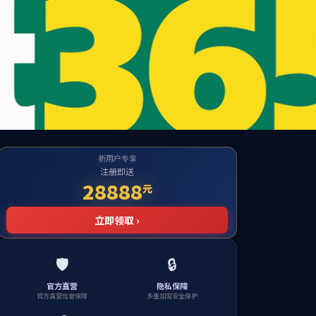
国际合
工会员工
作
会