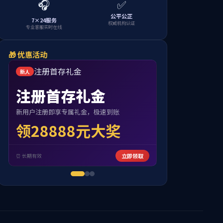
当前位置：
首页
/
公司新闻
出席会议，公司党委组织部副部长赵洁到会指导，学院全体师生
。陈家庆同志代表公司党委向大会的胜利召开表示热烈祝
院自成立以来，在公司党...
日，公司与人工智能与计算机学院、文法学院、机械与材料工
启新程”政绩观专题培训。培训采用“专题理论授课+多点位
总书记正定工作足迹感悟...